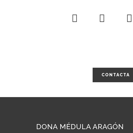
Solicita más información, colabora con n
asociación para salvar
CONTACTA
DONA MÉDULA ARAGÓN