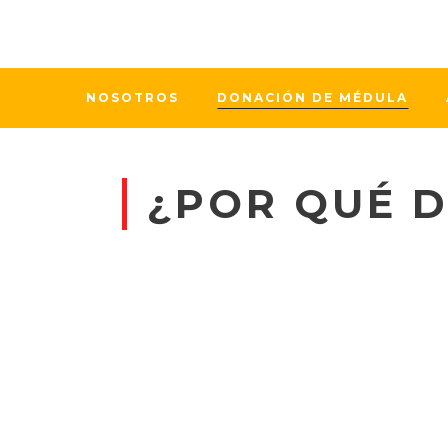
NOSOTROS
DONACIÓN DE MÉDULA
¿POR QUÉ 
LA MÉDULA ÓSEA
INDISPENSABLE 
VIDA