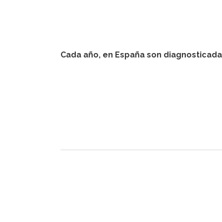
La médula ósea es un tejido indispensable 
fabrican las células de la sangre y del 
Cada año, en España son diagnosticadas