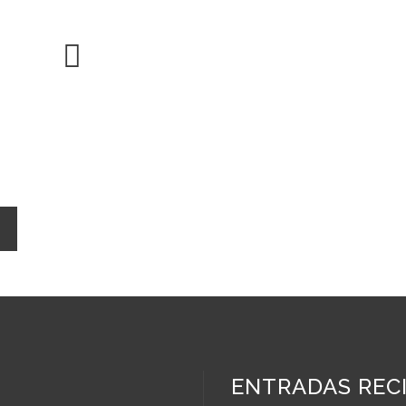
osotros o únete a nuestra
 vidas.
ENTRADAS REC