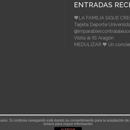
ENTRADAS REC
🧡LA FAMILIA SIGUE CR
Tarjeta Deporte Universid
@imparablescontralaleuc
Visita al IIS Aragón
MEDULIZAR 🧡 Un concier
usuario. Si continúa navegando está dando su consentimiento para la aceptación d
Aviso Legal
|
Política de Cookies
enlace para mayor información
ACEPTAR