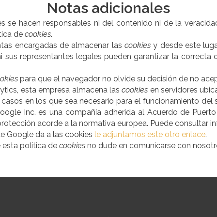
Notas adicionales
es se hacen responsables ni del contenido ni de la veracida
tica de
cookies
.
ntas encargadas de almacenar las
cookies
y desde este luga
i sus representantes legales pueden garantizar la correcta 
okies
para que el navegador no olvide su decisión de no ace
ytics, esta empresa almacena las
cookies
en servidores ubi
 casos en los que sea necesario para el funcionamiento del s
Google Inc. es una compañía adherida al Acuerdo de Puerto
 protección acorde a la normativa europea. Puede consultar 
que Google da a las cookies
le adjuntamos este otro enlace
.
 esta política de
cookies
no dude en comunicarse con nosotros