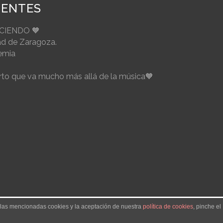
IENTES
ECIENDO 🧡
ad de Zaragoza.
emia
to que va mucho más allá de la música🧡
e las mencionadas cookies y la aceptación de nuestra
política de cookies
, pinche el