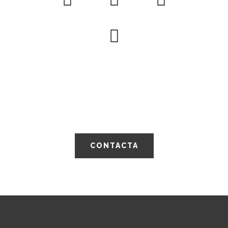
Solicita más información, colabora con
nosotros o únete a nuestra asociación
para salvar vidas.
CONTACTA