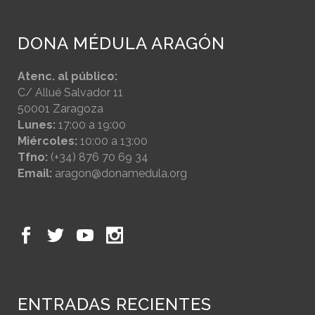
DONA MÉDULA ARAGÓN
Atenc. al público:
C/ Allué Salvador 11
50001 Zaragoza
Lunes:
17:00 a 19:00
Miércoles:
10:00 a 13:00
Tfno:
(+34) 876 70 69 34
Email:
aragon@donamedula.org
ENTRADAS RECIENTES