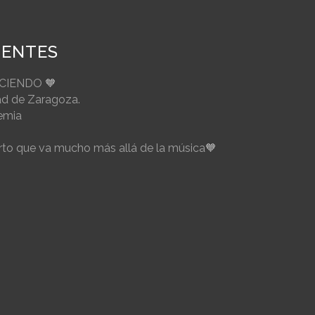
IENTES
ECIENDO 🧡
ad de Zaragoza.
emia
to que va mucho más allá de la música🧡