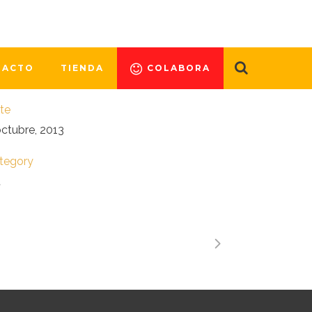
bendum at, posuere sit amet, nibh. Duis
ncidunt lectus quis dui viverra vestibulum.
stom Field
TACTO
TIENDA
COLABORA
rem ipsum dolor sit amet
te
octubre, 2013
tegory
t