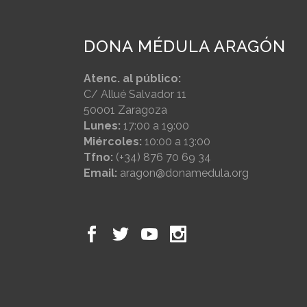
DONA MÉDULA ARAGÓN
Atenc. al público:
C/ Allué Salvador 11
50001 Zaragoza
Lunes:
17:00 a 19:00
Miércoles:
10:00 a 13:00
Tfno:
(+34) 876 70 69 34
Email:
aragon@donamedula.org