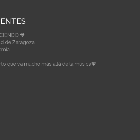
IENTES
ECIENDO 🧡
ad de Zaragoza.
emia
to que va mucho más allá de la música🧡