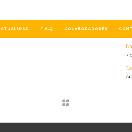
bi
ti
Cu
ACTUALIDAD
F.A.Q
COLABORADORES
CON
Lo
Da
7 
Ca
Ar