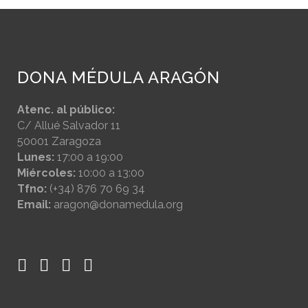
DONA MÉDULA ARAGÓN
Atenc. al público:
C/ Allué Salvador 11
50001 Zaragoza
Lunes:
17:00 a 19:00
Miércoles:
10:00 a 13:00
Tfno:
(+34) 876 70 69 34
Email:
aragon@donamedula.org