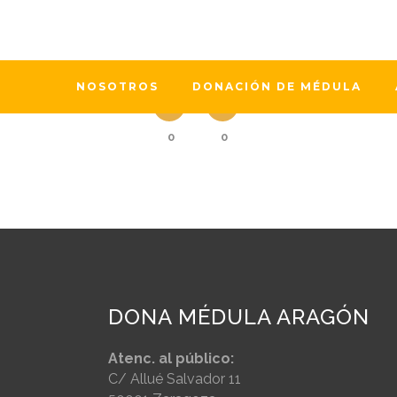
Desde finales del año pasado, nuest
Contra la Leucemia y Enfermedades d
Asociación Dona Médula Aragón. Asoc
NOSOTROS
DONACIÓN DE MÉDULA
0
0
DONA MÉDULA ARAGÓN
Atenc. al público:
C/ Allué Salvador 11