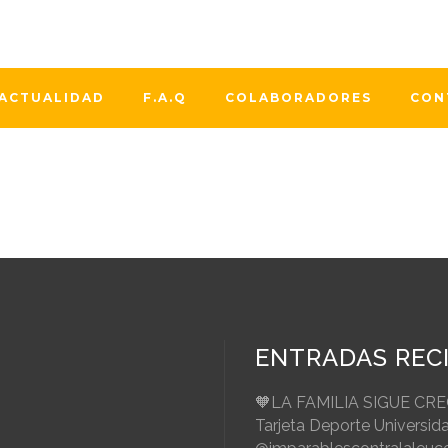
ra asociación es miembro de la Junta Directiva de la Agrupa
e la Sangre. Actualmente la Agrupación Española esta forma
iación para la Donación de...
ACTUALIDAD
F.A.Q
COLABORADORES
CON
ENTRADAS REC
🧡LA FAMILIA SIGUE CR
Tarjeta Deporte Universid