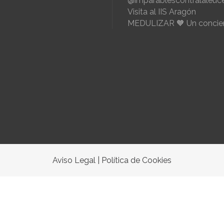
@imparablescontralaleuc
Visita al IIS Aragón
MEDULIZAR 🧡 Un concier
Aviso Legal
|
Política de Cookies