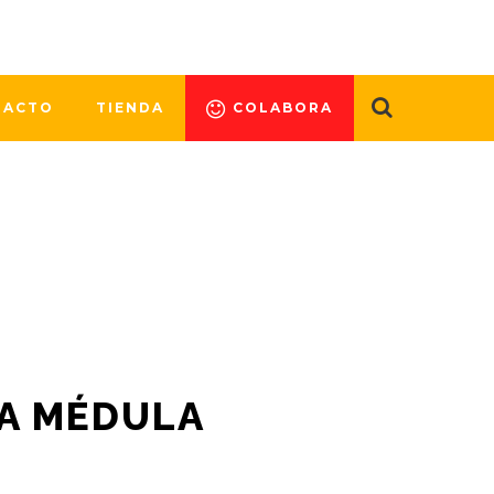
a sangre de su cordón umbilical,
iedad de Dulces Sueños, cedida a Dona
TACTO
TIENDA
COLABORA
LA MÉDULA