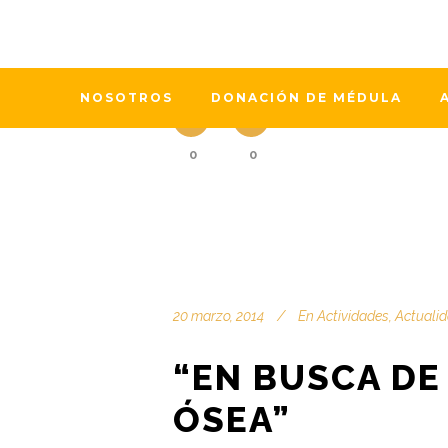
Felicidades para todas las mamás y 
para dar más vida. [caption id="atta
Médula Aragón por la fotógrafa Yolan
NOSOTROS
DONACIÓN DE MÉDULA
0
0
20 marzo, 2014
En
Actividades
,
Actuali
“EN BUSCA DE
ÓSEA”