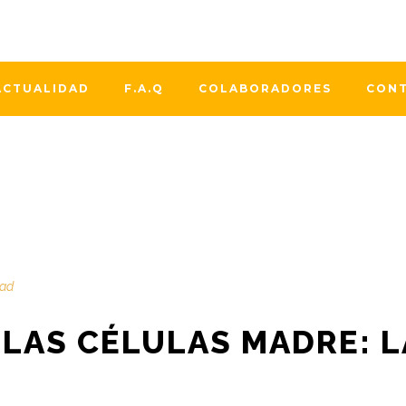
de una manera especial a las mamás que han decidido donar l
chment_517" align="aligncenter" width="384"] Fotografía prop
da Velillas.[/caption] Normalmente...
ACTUALIDAD
F.A.Q
COLABORADORES
CON
dad
 LAS CÉLULAS MADRE: 