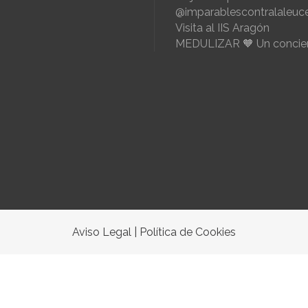
@imparablescontralaleuc
Visita al IIS Aragón
MEDULIZAR 🧡 Un concier
Aviso Legal
|
Política de Cookies