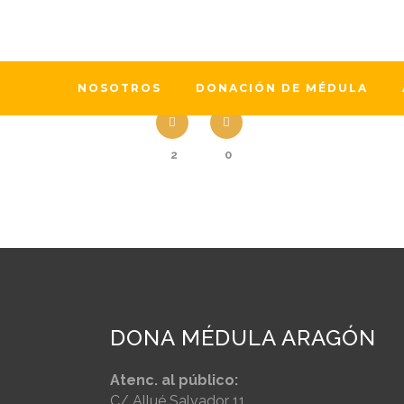
Día Nacional del Donante de Órganos y
va de año la donación de órganos ha
NOSOTROS
DONACIÓN DE MÉDULA
2
0
DONA MÉDULA ARAGÓN
Atenc. al público:
C/ Allué Salvador 11