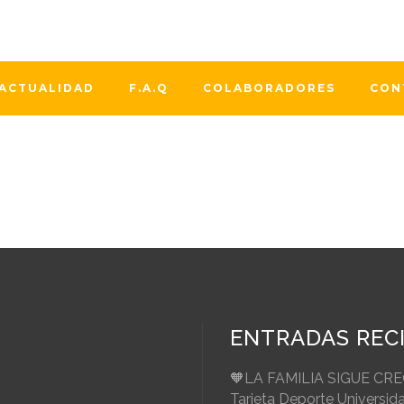
 Tejidos. Hoy 7 de junio, se celebra el Día Nacional del Don
 aumentado un 29% en Aragón respecto al mismo periodo de 2
ACTUALIDAD
F.A.Q
COLABORADORES
CON
ENTRADAS REC
🧡LA FAMILIA SIGUE CR
Tarjeta Deporte Universid