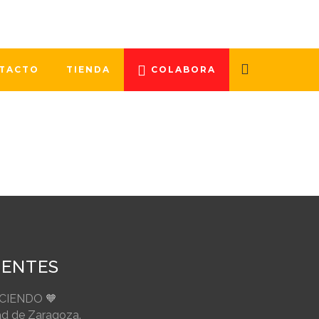
ante de Órganos y Tejidos. En lo que
016. El Plan Nacional de...
TACTO
TIENDA
COLABORA
IENTES
ECIENDO 🧡
ad de Zaragoza.