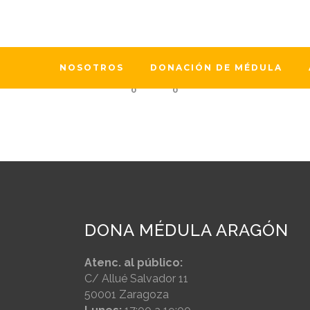
Santa Cecilia es la patrona de la mú
vamos a celebrar de un modo muy 
NOSOTROS
DONACIÓN DE MÉDULA
0
0
DONA MÉDULA ARAGÓN
Atenc. al público:
C/ Allué Salvador 11
50001 Zaragoza