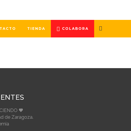
embre, desde Dona médula Aragón, lo
TACTO
TIENDA
COLABORA
IENTES
ECIENDO 🧡
ad de Zaragoza.
emia