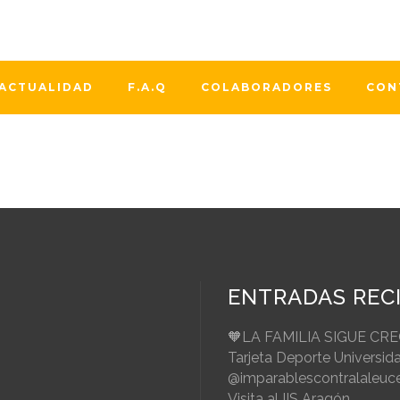
sica y los músicos, y su festividad se celebra el 22 de novi
especial, con dos conciertos solidarios ...
ACTUALIDAD
F.A.Q
COLABORADORES
CON
ENTRADAS REC
🧡LA FAMILIA SIGUE CR
Tarjeta Deporte Universid
@imparablescontralaleuc
Visita al IIS Aragón