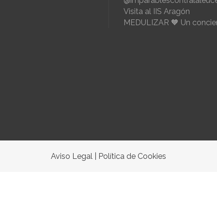
@imparablescontralaleuc
Visita al IIS Aragón
MEDULIZAR 🧡 Un concier
Aviso Legal
|
Política de Cookies