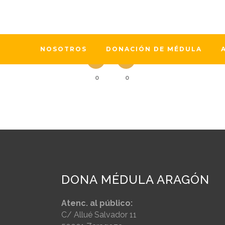
El pasado día 1 de junio, El Rotary
donación de células madre sanguínea
que "nuestro principal objetivo es...
NOSOTROS
DONACIÓN DE MÉDULA
0
0
DONA MÉDULA ARAGÓN
Atenc. al público:
C/ Allué Salvador 11