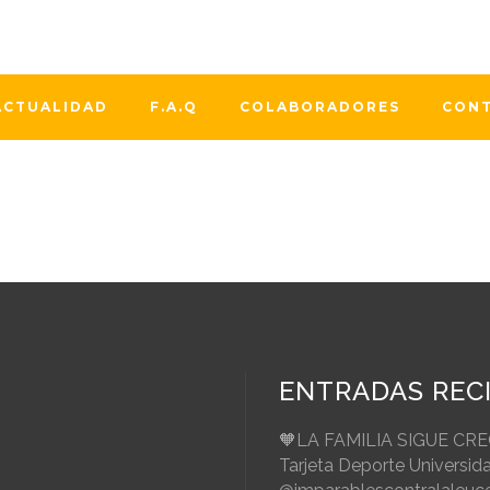
 Club de Huesca y Dona Médula Aragón, firmamos un conveni
s, la donación de médula ósea. Ignacio Torrubia presidente
ACTUALIDAD
F.A.Q
COLABORADORES
CON
ENTRADAS REC
🧡LA FAMILIA SIGUE CR
Tarjeta Deporte Universid