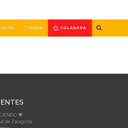
o de colaboración, para promover la
 de Dona Médula Aragón, manifestó
TACTO
TIENDA
COLABORA
IENTES
ECIENDO 🧡
ad de Zaragoza.