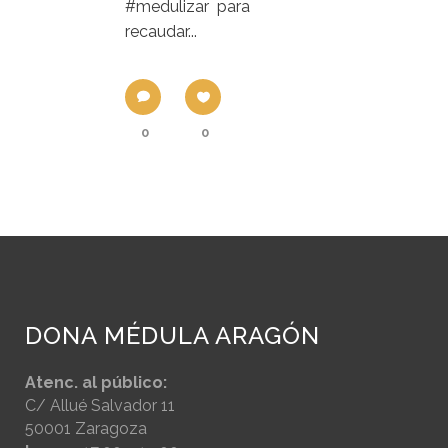
#medulizar para
recaudar...
0
0
DONA MÉDULA ARAGÓN
Atenc. al público:
C/ Allué Salvador 11
50001 Zaragoza