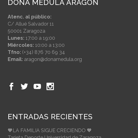
DONA MÉDULA ARAGÓN
Atenc. al público:
C/ Allué Salvador 11
50001 Zaragoza
Lunes:
17:00 a 19:00
Miércoles:
10:00 a 13:00
Tfno:
(+34) 876 70 69 34
Email:
aragon@donamedula.org
ENTRADAS RECIENTES
🧡LA FAMILIA SIGUE CRECIENDO 🧡
Tarjeta Deporte Universidad de Zaragoza.