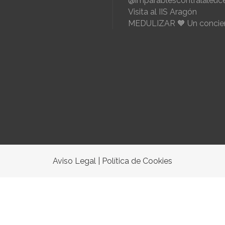
@imparablescontralaleuc
Visita al IIS Aragón
MEDULIZAR 🧡 Un concier
Aviso Legal
|
Política de Cookies