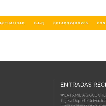
 para conocer de cerca los avances en investigación contra
 todas.👏🏻👏🏻👏🏻 Comprender los procesos y escuchar a los
saragon nos recuerda...
ACTUALIDAD
F.A.Q
COLABORADORES
CON
ENTRADAS REC
🧡LA FAMILIA SIGUE CR
Tarjeta Deporte Universid