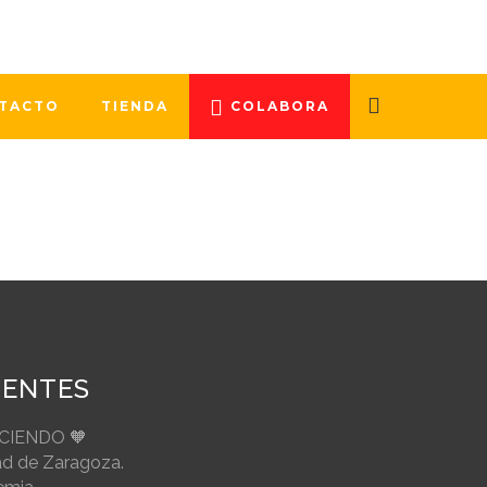
 el cáncer que progresa gracias,
 profesionales del Instituto
TACTO
TIENDA
COLABORA
IENTES
ECIENDO 🧡
ad de Zaragoza.