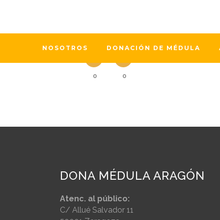
Hace unos días nos acercamos al CIBA
también, a la solidaridad de todos y
Investigación Sanitaria de Aragón @ii
NOSOTROS
DONACIÓN DE MÉDULA
0
0
DONA MÉDULA ARAGÓN
Atenc. al público:
C/ Allué Salvador 11