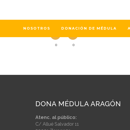
El Grupo Español de Pacientes con C
Pseudoterapias” sobre aquellos trat
pacientes con enfermedades...
NOSOTROS
DONACIÓN DE MÉDULA
0
0
DONA MÉDULA ARAGÓN
Atenc. al público:
C/ Allué Salvador 11