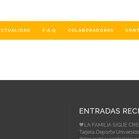
áncer (GEPAC) presentó en su congreso anual de noviembre 2
amientos ineficaces y sin base científica que pueden lleg
ACTUALIDAD
F.A.Q
COLABORADORES
CON
ENTRADAS REC
🧡LA FAMILIA SIGUE CR
Tarjeta Deporte Universid