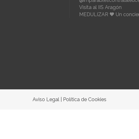
@imparablescontralaleuc
Visita al IIS Aragón
MEDULIZAR 🧡 Un concier
Aviso Legal
|
Política de Cookies