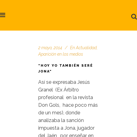
2 mayo, 2014
En
Actualidad
,
Aparición en los medios
“HOY YO TAMBIÉN SERÉ
JONA”
Así se expresaba Jesús
Granel (Ex Árbitro
profesional en la revista
Don Gols, hace poco más
de un mes), donde
analizaba la sanción
impuesta a Jona, jugador
del Jaén, por enseñar en