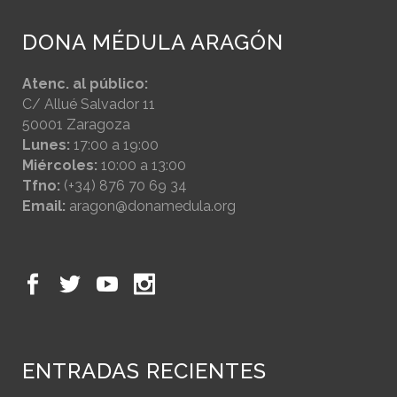
DONA MÉDULA ARAGÓN
Atenc. al público:
C/ Allué Salvador 11
50001 Zaragoza
Lunes:
17:00 a 19:00
Miércoles:
10:00 a 13:00
Tfno:
(+34) 876 70 69 34
Email:
aragon@donamedula.org
ENTRADAS RECIENTES