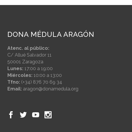
DONA MÉDULA ARAGÓN
Atenc. al público:
C/ Allué Salvador 11
50001 Zaragoza
Lunes:
17:00 a 19:00
Miércoles:
10:00 a 13:00
Tfno:
(+34) 876 70 69 34
Email:
aragon@donamedula.org