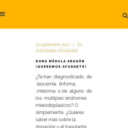
10 septiembre, 2017
En
Actividades
,
Actualidad
DONA MÉDULA ARAGÓN
¡QUEREMOS AYUDARTE!
¿Te han diagnosticado de
leucemia, linfoma,
mieloma o de alguno de
los múltiples síndromes
mielodisplásicos? O
simplemente ¿Quieres
saber más sobre la
donación y el trasplante