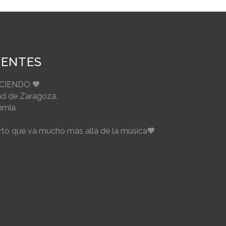
IENTES
ECIENDO 🧡
ad de Zaragoza.
emia
to que va mucho más allá de la música🧡