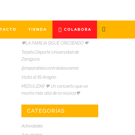
ENTRADAS
RECIENTES
TACTO
TIENDA
COLABORA
🧡LA FAMILIA SIGUE CRECIENDO 🧡
Tarjeta Deporte Universidad de
Zaragoza.
@imparablescontralaleucemia
Visita al IIS Aragón
MEDULIZAR 🧡 Un concierto que va
mucho más allá de la música🧡
CATEGORÍAS
Actividades