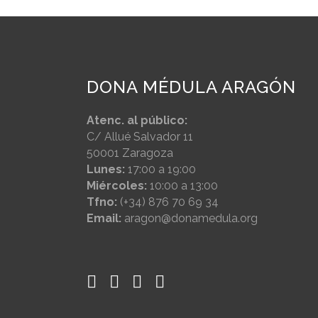
DONA MÉDULA ARAGÓN
Atenc. al público:
C/ Allué Salvador 11
50001 Zaragoza
Lunes:
17:00 a 19:00
Miércoles:
10:00 a 13:00
Tfno:
(+34) 876 70 69 34
Email:
aragon@donamedula.org