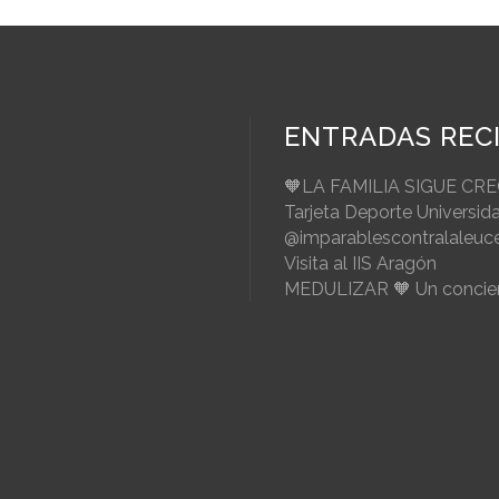
ENTRADAS REC
🧡LA FAMILIA SIGUE CR
Tarjeta Deporte Universid
@imparablescontralaleuc
Visita al IIS Aragón
MEDULIZAR 🧡 Un concier