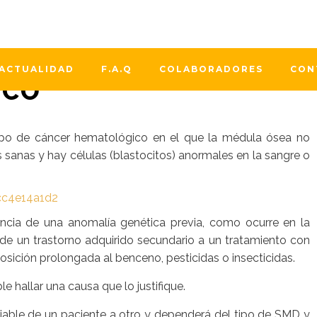
DEL SÍNDROME
ACTUALIDAD
F.A.Q
COLABORADORES
CON
ICO
ipo de cáncer hematológico en el que la médula ósea no
 sanas y hay células (blastocitos) anormales en la sangre o
cia de una anomalía genética previa, como ocurre en la
 de un trastorno adquirido secundario a un tratamiento con
posición prolongada al benceno, pesticidas o insecticidas.
e hallar una causa que lo justifique.
iable de un paciente a otro y dependerá del tipo de SMD y