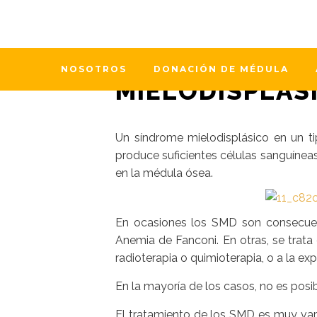
24 octubre, 2014
En
Actualidad
,
Noticias
DÍA MUNDIAL 
NOSOTROS
DONACIÓN DE MÉDULA
MIELODISPLÁS
Un síndrome mielodisplásico en un t
produce suficientes células sanguíneas
en la médula ósea.
En ocasiones los SMD son consecuen
Anemia de Fanconi. En otras, se trata
radioterapia o quimioterapia, o a la ex
En la mayoría de los casos, no es posibl
El tratamiento de los SMD es muy var