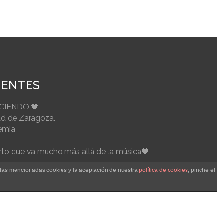
IENTES
ECIENDO 🧡
ad de Zaragoza.
emia
to que va mucho más allá de la música🧡
e las mencionadas cookies y la aceptación de nuestra
política de cookies
, pinche el