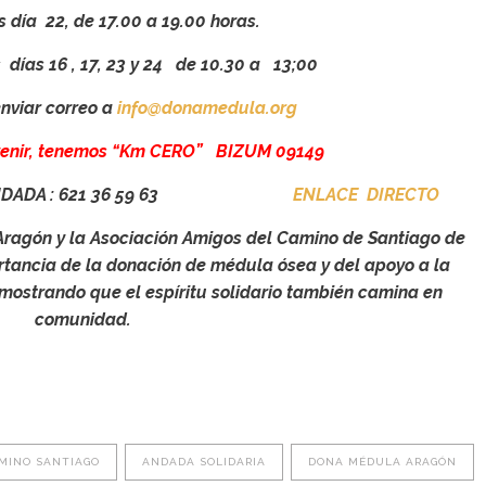
 22, de 17.00 a 19.00 horas.
 días 16 , 17, 23 y 24 de 10.30 a 13;00
viar correo a
info@donamedula.org
venir, tenemos “Km CERO”
BIZUM 0
9149
ADA : 621 36 59 63
ENLACE DIRECTO
ragón y la Asociación Amigos del Camino de Santiago de
rtancia de la donación de médula ósea y del apoyo a la
emostrando que el espíritu solidario también camina en
comunidad.
MINO SANTIAGO
ANDADA SOLIDARIA
DONA MÉDULA ARAGÓN