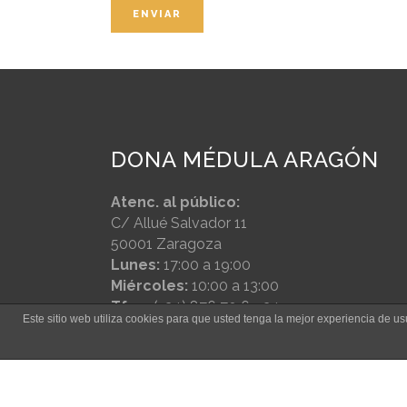
DONA MÉDULA ARAGÓN
Atenc. al público:
C/ Allué Salvador 11
50001 Zaragoza
Lunes:
17:00 a 19:00
Miércoles:
10:00 a 13:00
Tfno:
(+34) 876 70 69 34
Este sitio web utiliza cookies para que usted tenga la mejor experiencia de 
Email:
aragon@donamedula.org