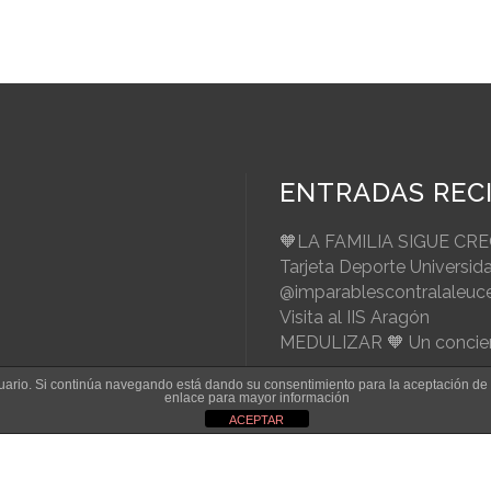
ENTRADAS REC
🧡LA FAMILIA SIGUE CR
Tarjeta Deporte Universid
@imparablescontralaleuc
Visita al IIS Aragón
MEDULIZAR 🧡 Un concier
usuario. Si continúa navegando está dando su consentimiento para la aceptación d
enlace para mayor información
ACEPTAR