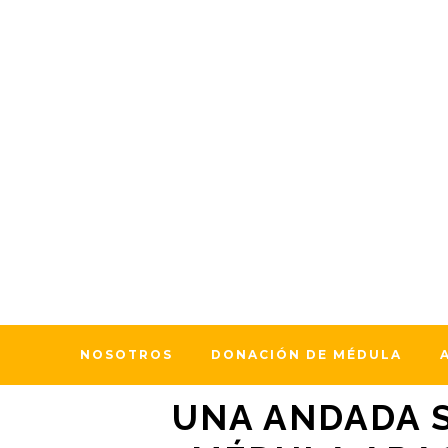
16 septiembre, 2025
En
Actividades
,
Actu
“CAMINO DE S
NOSOTROS
DONACIÓN DE MÉDULA
UNA ANDADA S