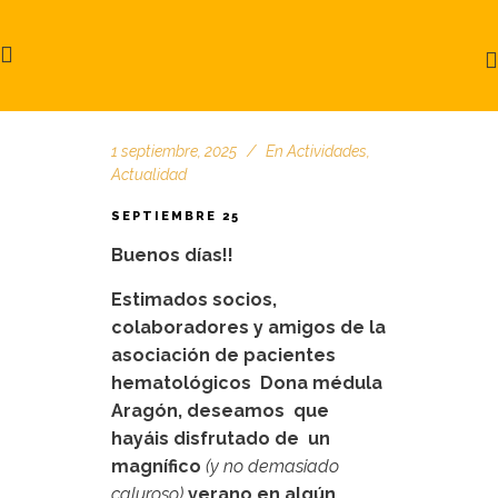
1 septiembre, 2025
En
Actividades
,
Actualidad
SEPTIEMBRE 25
Buenos días!!
Estimados socios,
colaboradores y amigos de la
asociación de pacientes
hematológicos Dona médula
Aragón, deseamos que
hayáis disfrutado de un
magnífico
(y no demasiado
caluroso)
verano en algún