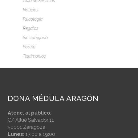
Guía de Servicios
Noticias
Psicología
Regalos
Sin categoría
Sorteo
Testimonios
DONA MÉDULA ARAGÓN
Atenc. al público:
C/ Allué Salvador 11
50001 Zaragoza
Lunes:
17:00 a 19:00