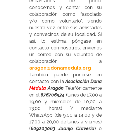
encantados de poder
conocernos y contar con su
colaboración como
“asociado
y/o
como
voluntario”
, siendo
nuestra voz entre sus amistades
y convecinos de su localidad. Si
así, lo estima, póngase en
contacto con nosotros, envíenos
un correo con su voluntad de
colaboración a
aragon@donamedula.org
También puede ponerse en
contacto con la
Asociación Dona
Médula
Aragón
Telefónicamente
en el
876706934
(lunes de 17,00 a
19,00 y miércoles de 10,00 a
13,00 horas)
Y mediante
WhatsApp (de 9,00 a 14,00 y de
17,00 a 20,00 de lunes a viernes)
(
609203063 Juanjo Clavería
) o