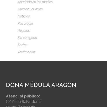
Aparición en los medios
Guía de Servicios
Noticias
Psicología
Regalos
Sin categoría
Sorteo
Testimonios
DONA MÉDULA ARAGÓN
Atenc. al público:
C/ Allué Salvador 11