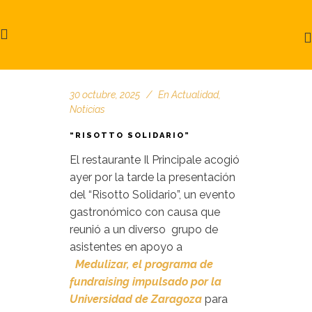
30 octubre, 2025
En
Actualidad
,
Noticias
“RISOTTO SOLIDARIO”
El restaurante Il Principale acogió
ayer por la tarde la presentación
del “Risotto Solidario”, un evento
gastronómico con causa que
reunió a un diverso grupo de
asistentes en apoyo a
Medulizar, el programa de
fundraising impulsado por la
Universidad de Zaragoza
para