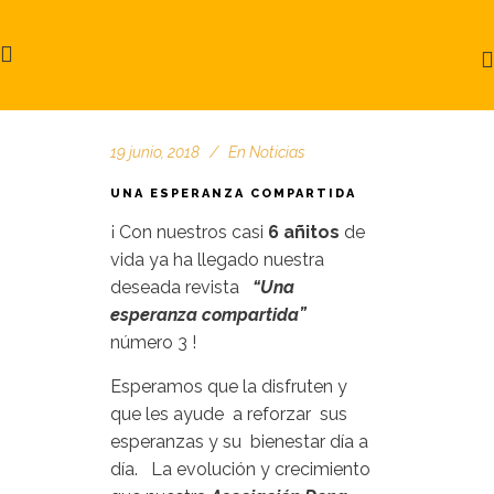
19 junio, 2018
En
Noticias
UNA ESPERANZA COMPARTIDA
¡ Con nuestros casi
6 añitos
de
vida ya ha llegado nuestra
deseada revista
“Una
esperanza compartida”
número 3 !
Esperamos que la disfruten y
que les ayude a reforzar sus
esperanzas y su bienestar día a
día. La evolución y crecimiento