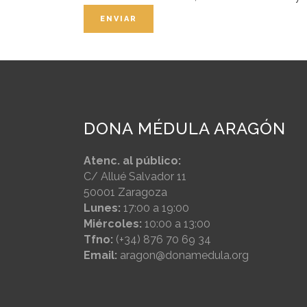
DONA MÉDULA ARAGÓN
Atenc. al público:
C/ Allué Salvador 11
50001 Zaragoza
Lunes:
17:00 a 19:00
Miércoles:
10:00 a 13:00
Tfno:
(+34) 876 70 69 34
Email:
aragon@donamedula.org