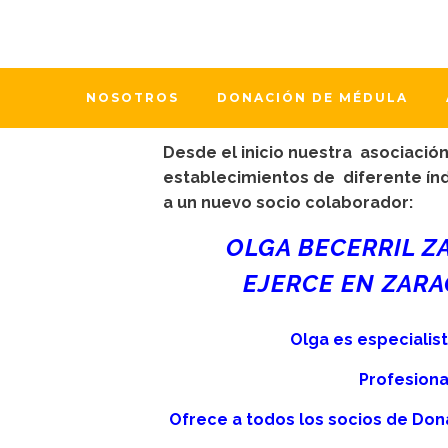
27 diciembre, 2023
En
Actualidad
,
Guía de
OLGA BECERRI
NOSOTROS
DONACIÓN DE MÉDULA
Desde el inicio nuestra asociació
establecimientos de diferente í
a un nuevo socio colaborador:
OLGA BECERRIL Z
EJERCE EN ZARAG
Olga es especialis
Profesiona
Ofrece a todos los socios de Don