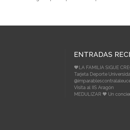
ENTRADAS REC
🧡LA FAMILIA SIGUE CR
Tarjeta Deporte Universid
@imparablescontralaleuc
Visita al IIS Aragón
MEDULIZAR 🧡 Un concier