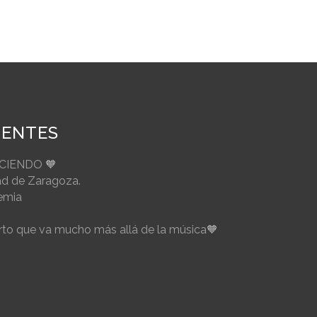
IENTES
ECIENDO 🧡
ad de Zaragoza.
emia
to que va mucho más allá de la música🧡