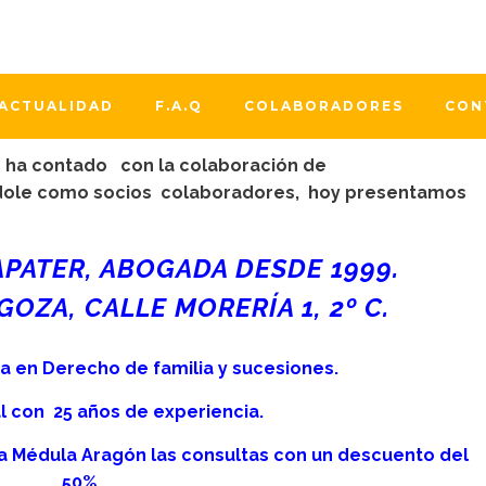
 Servicios
L ZAPATER
ACTUALIDAD
F.A.Q
COLABORADORES
CON
n ha contado con la colaboración de
ndole como socios colaboradores, hoy presentamos
APATER, ABOGADA DESDE 1999.
OZA, CALLE MORERÍA 1, 2º C.
ta en Derecho de familia y sucesiones.
l con 25 años de experiencia.
a Médula Aragón las consultas con un descuento del
50%.