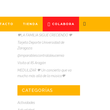
ENTRADAS
RECIENTES
TACTO
TIENDA
COLABORA
🧡LA FAMILIA SIGUE CRECIENDO 🧡
Tarjeta Deporte Universidad de
Zaragoza.
@imparablescontralaleucemia
Visita al IIS Aragón
MEDULIZAR 🧡 Un concierto que va
mucho más allá de la música🧡
CATEGORÍAS
Actividades