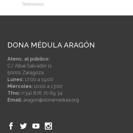
Testimonios
DONA MÉDULA ARAGÓN
Atenc. al público:
C/ Allué Salvador 11
50001 Zaragoza
Lunes:
17:00 a 19:00
Miércoles:
10:00 a 13:00
Tfno:
(+34) 876 70 69 34
Email:
aragon@donamedula.org