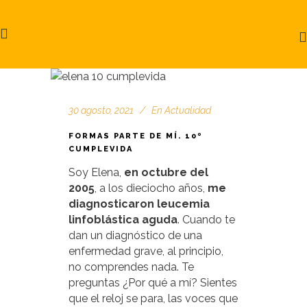
30 agosto, 2021
En
Actualidad
FORMAS PARTE DE MÍ. 10º
CUMPLEVIDA
Soy Elena,
en octubre del
2005
, a los dieciocho años,
me
diagnosticaron leucemia
linfoblástica aguda
. Cuando te
dan un diagnóstico de una
enfermedad grave, al principio,
no comprendes nada. Te
preguntas ¿Por qué a mí? Sientes
que el reloj se para, las voces que