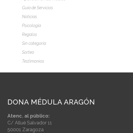
Guía de Servicios
Noticias
Psicología
Regalos
Sin categoría
Sorteo
Testimonios
DONA MÉDULA ARAGÓN
Atenc. al público:
C/ Allué Salvador 11
50001 Zaragoza