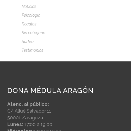
Noticias
Psicología
Regalos
Sin categoría
Sorteo
Testimonios
DONA MÉDULA ARAGÓN
Atenc. al público:
C/ Allué Salvador 11
50001 Zaragoza
Lunes:
17:00 a 19:00