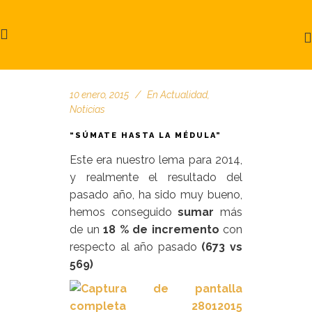
10 enero, 2015
En
Actualidad
,
Noticias
“SÚMATE HASTA LA MÉDULA”
Este era nuestro lema para 2014,
y realmente el resultado del
pasado año, ha sido muy bueno,
hemos conseguido
sumar
más
de un
18 % de incremento
con
respecto al año pasado
(673 vs
569)