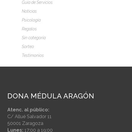
Guía de Servicios
Noticias
Psicología
Regalos
Sin categoría
Sorteo
Testimonios
DONA MÉDULA ARAGÓN
Atenc. al público:
C/ Allué Salvador 11
50001 Zaragoza
Lunes:
17:00 a 19:00