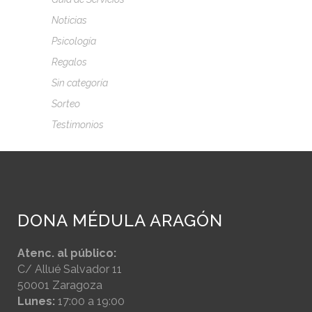
Noticias
Psicología
Regalos
Sin categoría
Sorteo
Testimonios
DONA MÉDULA ARAGÓN
Atenc. al público:
C/ Allué Salvador 11
50001 Zaragoza
Lunes:
17:00 a 19:00