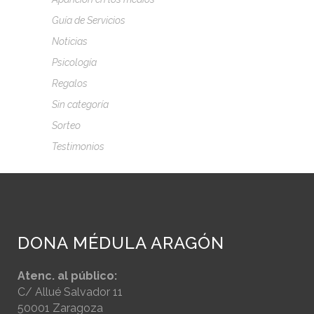
Guía de Servicios
Noticias
Psicología
Regalos
Sin categoría
Sorteo
Testimonios
DONA MÉDULA ARAGÓN
Atenc. al público:
C/ Allué Salvador 11
50001 Zaragoza