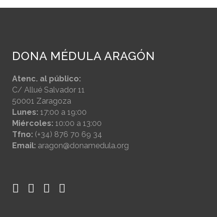
DONA MÉDULA ARAGÓN
Atenc. al público:
C/ Allué Salvador 11
50001 Zaragoza
Lunes:
17:00 a 19:00
Miércoles:
10:00 a 13:00
Tfno:
(+34) 876 70 69 34
Email:
aragon@donamedula.org