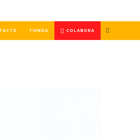
 donación de médula ósea y de ayuda
odemos llevarlo a cabo sin la ayuda
TACTO
TIENDA
COLABORA