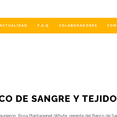
ciación Dona Médula aúnan esfuerzos a través de una campañ
cer hematológico La Universidad de Zaragoza pone en march
ACTUALIDAD
F.A.Q
COLABORADORES
CON
O DE SANGRE Y TEJID
 reunieron Rosa Plantagenet-Whyte, gerente del Banco de Sa