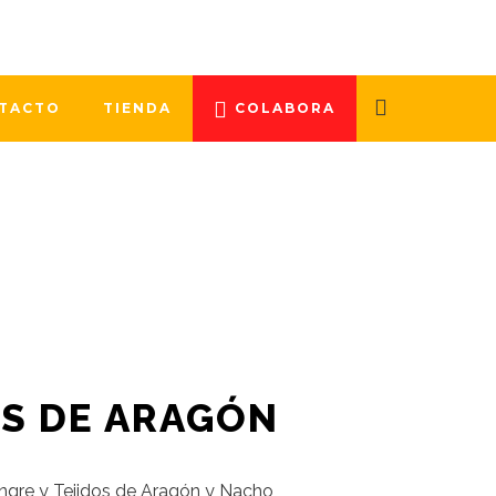
a del Fundraising Unizar para
a una nueva campaña de captación de
TACTO
TIENDA
COLABORA
OS DE ARAGÓN
ngre y Tejidos de Aragón y Nacho