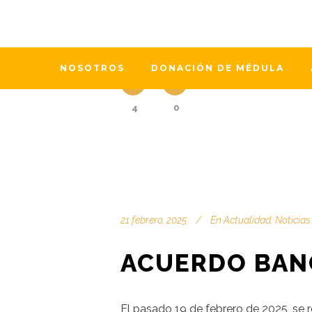
La Universidad de Zaragoza y la Aso
avanzar en la investigación de cán
fondos a través de la plataforma...
NOSOTROS
DONACIÓN DE MÉDULA
4
0
21 febrero, 2025
En
Actualidad
,
Noticias
ACUERDO BANC
El pasado 19 de febrero de 2025, se