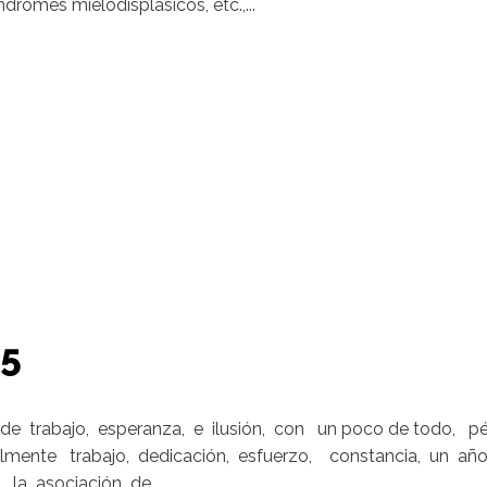
dromes mielodisplásicos, etc.,...
25
e trabajo, esperanza, e ilusión, con un poco de todo, p
mente trabajo, dedicación, esfuerzo, constancia, un año
 la asociación de...